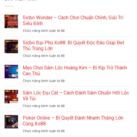
Sicbo Wonder – Cách Chơi Chuẩn Chỉnh, Giải Trí
Siêu Đỉnh
Chức năng bình luận bị tắt
ở
Sicbo
Wonder
Sicbo Đại Phú Xo88: Bí Quyết Độc Đáo Giúp Bet
–
Thủ Trúng Lớn
Cách
Chức năng bình luận bị tắt
ở
Chơi
Sicbo
Chuẩn
Đại
Mẹo Chơi Sâm Lốc Hoàng Kim – Bí Kíp Trở Thành
Chỉnh,
Phú
Giải
Cao Thủ
Xo88:
Trí
Chức năng bình luận bị tắt
ở
Bí
Siêu
Mẹo
Quyết
Đỉnh
Chơi
Sâm Lốc Đại Cát – Cách Đánh Sâm Chuẩn Hốt Lộc
Độc
Sâm
Đáo
Về Túi
Lốc
Giúp
Chức năng bình luận bị tắt
ở
Hoàng
Bet
Sâm
Kim
Thủ
Lốc
Poker Online – Bí Quyết Đánh Nhanh Thắng Lớn
–
Trúng
Đại
Bí
Cùng Xo88
Lớn
Cát
Kíp
Chức năng bình luận bị tắt
ở
–
Trở
Poker