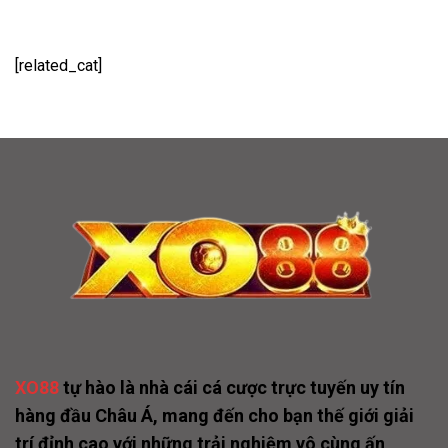
Cách
Thành
Online
Đánh
Cao
–
Sâm
Thủ
Bí
Chuẩn
[related_cat]
Quyết
Hốt
Đánh
Lộc
Nhanh
Về
Thắng
Túi
Lớn
Cùng
Xo88
XO88
tự hào là nhà cái cá cược trực tuyến uy tín
hàng đầu Châu Á, mang đến cho bạn thế giới giải
trí đỉnh cao với những trải nghiệm vô cùng ấn