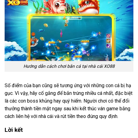
Hướng dẫn cách chơi bắn cá tại nhà cái XO88
Số điểm của bạn cũng sẽ tương ứng với những con cá bị hạ
gục. Vì vậy, hãy cố gắng để bắn trúng nhiều cá nhất, đặc biệt
là các con boss khủng hay quý hiếm. Người chơi có thể đổi
thưởng thành tiền mặt ngay sau khi kết thúc ván game bằng
cách liên hệ với nhà cái và rút tiền theo đúng quy định.
Lời kết