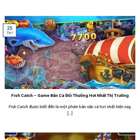
25
Th1
Fish Catch – Game Bắn Cá Đổi Thưởng Hot Nhất Thị Trường
Fish Catch được biết đến là một phiên bản săn cá hot nhất hiện nay,
[...]