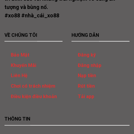
tượng và bùng nổ.
#xo88 #nhà_cái_xo88
VỀ CHÚNG TÔI
HƯỚNG DẪN
Bảo Mật
Đăng ký
Khuyến Mãi
Đăng nhập
Liên Hệ
Nạp tiền
Chơi có trách nhiệm
Rút tiền
Điều kiện điều khoản
Tải app
THÔNG TIN