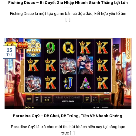
Fishing Disco – Bí Quyết Gia Nhập Nhanh Giành Thắng Lợi Lớn
Fishing Disco là một tựa game bắn cá độc đáo, kết hợp yếu tố âm
[...]
25
Th1
Paradise Cq9 – Dễ Chơi, Dễ Trúng, Tiền Về Nhanh Chóng
Paradise Cq9 là trò chơi mới thu hút khách hiện nay tại sòng bạc
trực [...]