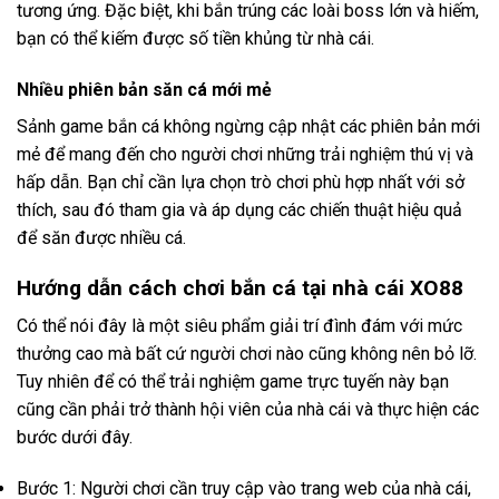
tương ứng. Đặc biệt, khi bắn trúng các loài boss lớn và hiếm,
bạn có thể kiếm được số tiền khủng từ nhà cái.
Nhiều phiên bản săn cá mới mẻ
Sảnh game bắn cá không ngừng cập nhật các phiên bản mới
mẻ để mang đến cho người chơi những trải nghiệm thú vị và
hấp dẫn. Bạn chỉ cần lựa chọn trò chơi phù hợp nhất với sở
thích, sau đó tham gia và áp dụng các chiến thuật hiệu quả
để săn được nhiều cá.
Hướng dẫn cách chơi bắn cá tại nhà cái XO88
Có thể nói đây là một siêu phẩm giải trí đình đám với mức
thưởng cao mà bất cứ người chơi nào cũng không nên bỏ lỡ.
Tuy nhiên để có thể trải nghiệm game trực tuyến này bạn
cũng cần phải trở thành hội viên của nhà cái và thực hiện các
bước dưới đây.
Bước 1: Người chơi cần truy cập vào trang web của nhà cái,