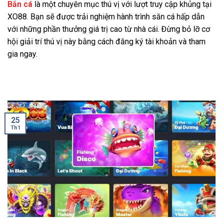
Bắn cá
là một chuyên mục thú vị với lượt truy cập khủng tại
XO88. Bạn sẽ được trải nghiệm hành trình săn cá hấp dẫn
với những phần thưởng giá trị cao từ nhà cái. Đừng bỏ lỡ cơ
hội giải trí thú vị này bằng cách đăng ký tài khoản và tham
gia ngay.
25
Th1