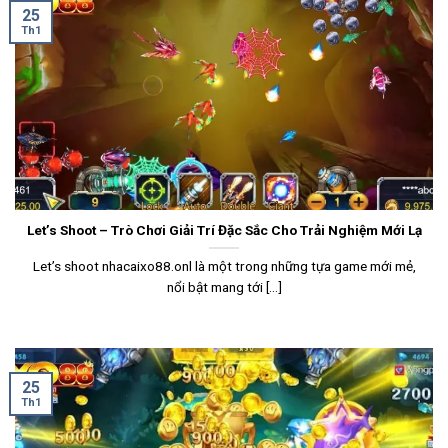
25
Th1
Let’s Shoot – Trò Chơi Giải Trí Đặc Sắc Cho Trải Nghiệm Mới Lạ
Let’s shoot nhacaixo88.onl là một trong những tựa game mới mẻ,
nổi bật mang tới [...]
25
Th1