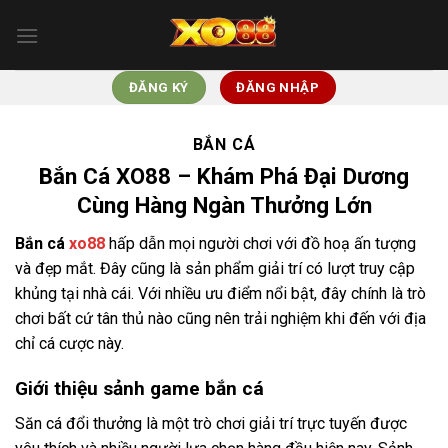
Bỏ
qua
nội
dung
ĐĂNG KÝ
ĐĂNG NHẬP
BẮN CÁ
Bắn Cá XO88 – Khám Phá Đại Dương
Cùng Hàng Ngàn Thưởng Lớn
Bắn cá
xo88
hấp dẫn mọi người chơi với đồ hoạ ấn tượng
và đẹp mắt. Đây cũng là sản phẩm giải trí có lượt truy cập
khủng tại nhà cái. Với nhiều ưu điểm nổi bật, đây chính là trò
chơi bất cứ tân thủ nào cũng nên trải nghiệm khi đến với địa
chỉ cá cược này.
Giới thiệu sảnh game bắn cá
Săn cá đổi thưởng là một trò chơi giải trí trực tuyến được