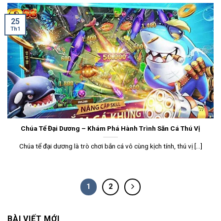
25
Th1
Chúa Tể Đại Dương – Khám Phá Hành Trình Săn Cá Thú Vị
Chúa tể đại dương là trò chơi bắn cá vô cùng kịch tính, thú vị [...]
1
2
BÀI VIẾT MỚI