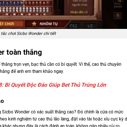
tắc chơi Sicbo Wonder chi tiết
er toàn thắng
thắng trọn vẹn, bạc thủ cần có bí quyết. Vì thế, cao thủ chuyên
thắng để anh em tham khảo ngay.
8: Bí Quyết Độc Đáo Giúp Bet Thủ Trúng Lớn
ao
g Sicbo Wonder có xác suất thắng cao? Đó chính là cửa có mức
heo kinh nghiệm từ cao thủ lão làng, đặt vào tài hoặc xỉu cực kỳ 
 khác nhưng đây là cách đánh an toàn, không gặp nhiều rủi ro.