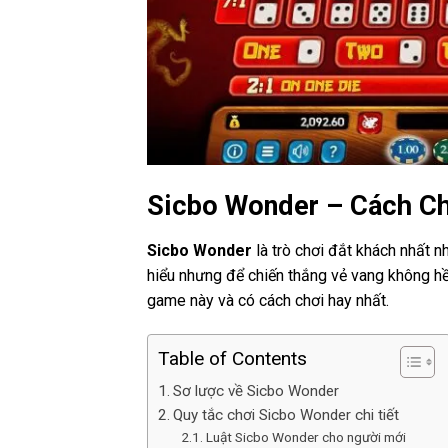
Sicbo Wonder – Cách Chơ
Sicbo Wonder
là trò chơi đắt khách nhất n
hiểu nhưng để chiến thắng vẻ vang không hề đ
game này và có cách chơi hay nhất.
Table of Contents
Sơ lược về Sicbo Wonder
Quy tắc chơi Sicbo Wonder chi tiết
Luật Sicbo Wonder cho người mới