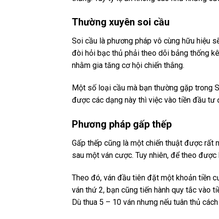
Thường xuyên soi cầu
Soi cầu là phương pháp vô cùng hữu hiệu sẽ 
đòi hỏi bạc thủ phải theo dõi bảng thống k
nhằm gia tăng cơ hội chiến thắng.
Một số loại cầu mà bạn thường gặp trong S
được các dạng này thì việc vào tiền đầu tư 
Phương pháp gấp thếp
Gấp thếp cũng là một chiến thuật được rất n
sau một ván cược. Tuy nhiên, để theo được 
Theo đó, ván đầu tiên đặt một khoản tiền c
ván thứ 2, bạn cũng tiến hành quy tắc vào ti
Dù thua 5 – 10 ván nhưng nếu tuân thủ cách 