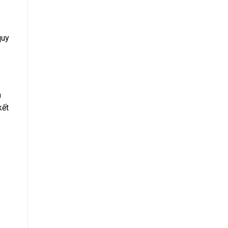
quy
m
kết