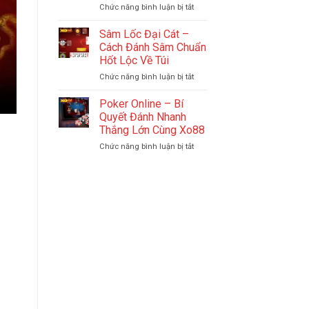
Chức năng bình luận bị tắt
ở
Quyết
Mẹo
Độc
Chơi
Đáo
Sâm Lốc Đại Cát –
Sâm
Giúp
Cách Đánh Sâm Chuẩn
Lốc
Bet
Hốt Lộc Về Túi
Hoàng
Thủ
Chức năng bình luận bị tắt
ở
Kim
Trúng
Sâm
–
Lớn
Lốc
Bí
Poker Online – Bí
Đại
Kíp
Quyết Đánh Nhanh
Cát
Trở
Thắng Lớn Cùng Xo88
–
Thành
Chức năng bình luận bị tắt
ở
Cách
Cao
Poker
Đánh
Thủ
Online
Sâm
–
Chuẩn
Bí
Hốt
Quyết
Lộc
Đánh
Về
Nhanh
Túi
Thắng
Lớn
Cùng
Xo88