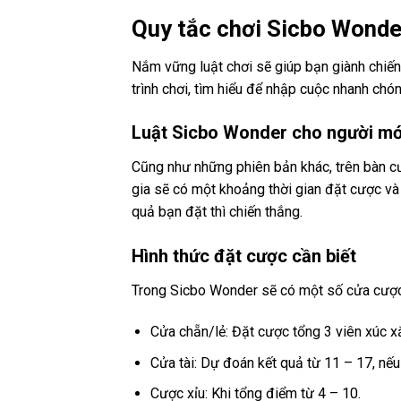
Quy tắc chơi Sicbo Wonder
Nắm vững luật chơi sẽ giúp bạn giành chiế
trình chơi, tìm hiểu để nhập cuộc nhanh chón
Luật Sicbo Wonder cho người mớ
Cũng như những phiên bản khác, trên bàn cư
gia sẽ có một khoảng thời gian đặt cược và 
quả bạn đặt thì chiến thắng.
Hình thức đặt cược cần biết
Trong Sicbo Wonder sẽ có một số cửa cược
Cửa chẵn/lẻ: Đặt cược tổng 3 viên xúc xắ
Cửa tài: Dự đoán kết quả từ 11 – 17, nếu
Cược xỉu: Khi tổng điểm từ 4 – 10.