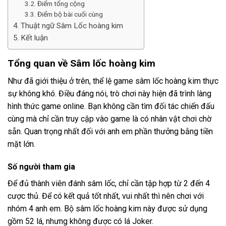
Điểm tổng cộng
Điểm bộ bài cuối cùng
Thuật ngữ Sâm Lốc hoàng kim
Kết luận
Tổng quan về Sâm lốc hoàng kim
Như đã giới thiệu ở trên, thể lệ game sâm lốc hoàng kim thực
sự không khó. Điều đáng nói, trò chơi này hiện đã trình làng
hình thức game online. Bạn không cần tìm đối tác chiến đấu
cùng mà chỉ cần truy cập vào game là có nhân vật chơi chờ
sẵn. Quan trọng nhất đối với anh em phần thưởng bằng tiền
mặt lớn.
Số người tham gia
Để đủ thành viên đánh sâm lốc, chỉ cần tập hợp từ 2 đến 4
cược thủ. Để có kết quả tốt nhất, vui nhất thì nên chơi với
nhóm 4 anh em. Bộ sâm lốc hoàng kim này được sử dụng
gồm 52 lá, nhưng không được có lá Joker.