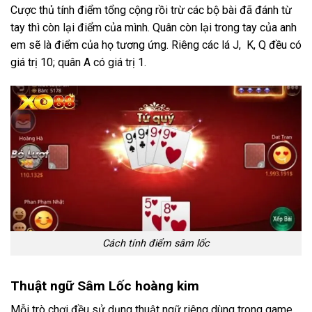
Cược thủ tính điểm tổng cộng rồi trừ các bộ bài đã đánh từ
tay thì còn lại điểm của mình. Quân còn lại trong tay của anh
em sẽ là điểm của họ tương ứng. Riêng các lá J, K, Q đều có
giá trị 10; quân A có giá trị 1.
Cách tính điểm sâm lốc
Thuật ngữ Sâm Lốc hoàng kim
Mỗi trò chơi đều sử dụng thuật ngữ riêng dùng trong game