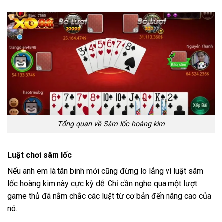
Tổng quan về Sâm lốc hoàng kim
Luật chơi sâm lốc
Nếu anh em là tân binh mới cũng đừng lo lắng vì luật sâm
lốc hoàng kim này cực kỳ dễ. Chỉ cần nghe qua một lượt
game thủ đã nắm chắc các luật từ cơ bản đến nâng cao của
nó.