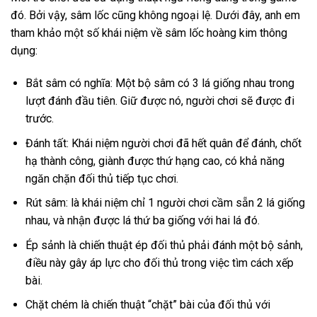
đó. Bởi vậy, sâm lốc cũng không ngoại lệ. Dưới đây, anh em
tham khảo một số khái niệm về sâm lốc hoàng kim thông
dụng:
Bắt sâm có nghĩa: Một bộ sâm có 3 lá giống nhau trong
lượt đánh đầu tiên. Giữ được nó, người chơi sẽ được đi
trước.
Đánh tất: Khái niệm người chơi đã hết quân để đánh, chốt
hạ thành công, giành được thứ hạng cao, có khả năng
ngăn chặn đối thủ tiếp tục chơi.
Rút sâm: là khái niệm chỉ 1 người chơi cầm sẵn 2 lá giống
nhau, và nhận được lá thứ ba giống với hai lá đó.
Ép sảnh là chiến thuật ép đối thủ phải đánh một bộ sảnh,
điều này gây áp lực cho đối thủ trong việc tìm cách xếp
bài.
Chặt chém là chiến thuật “chặt” bài của đối thủ với