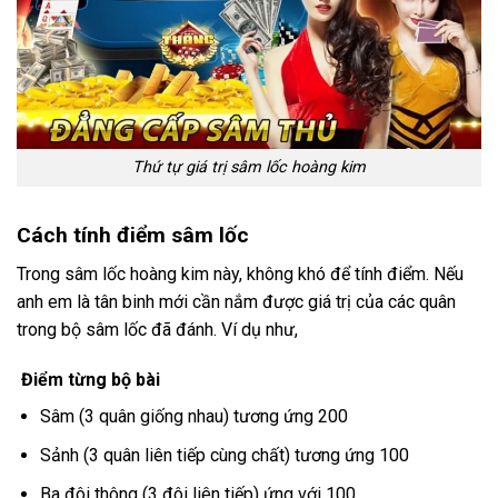
Thứ tự giá trị sâm lốc hoàng kim
Cách tính điểm sâm lốc
Trong sâm lốc hoàng kim này, không khó để tính điểm. Nếu
anh em là tân binh mới cần nắm được giá trị của các quân
trong bộ sâm lốc đã đánh. Ví dụ như,
Điểm từng bộ bài
Sâm (3 quân giống nhau) tương ứng 200
Sảnh (3 quân liên tiếp cùng chất) tương ứng 100
Ba đôi thông (3 đôi liên tiếp) ứng với 100