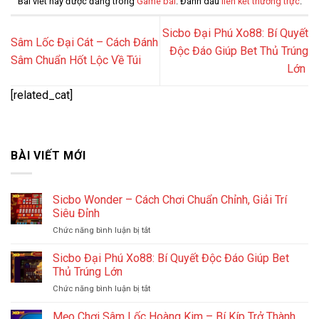
Bài viết này được đăng trong
Game bài
. Đánh dấu
liên kết thường trực
.
Sicbo Đại Phú Xo88: Bí Quyết
Sâm Lốc Đại Cát – Cách Đánh
Độc Đáo Giúp Bet Thủ Trúng
Sâm Chuẩn Hốt Lộc Về Túi
Lớn
[related_cat]
BÀI VIẾT MỚI
Sicbo Wonder – Cách Chơi Chuẩn Chỉnh, Giải Trí
Siêu Đỉnh
Chức năng bình luận bị tắt
ở
Sicbo
Wonder
Sicbo Đại Phú Xo88: Bí Quyết Độc Đáo Giúp Bet
–
Thủ Trúng Lớn
Cách
Chức năng bình luận bị tắt
ở
Chơi
Sicbo
Chuẩn
Đại
Mẹo Chơi Sâm Lốc Hoàng Kim – Bí Kíp Trở Thành
Chỉnh,