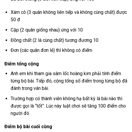
Xám cô (3 quân không liên tiếp và không cùng chất) được
50 đ
Cặp (2 quân giống nhau) ứng với 10
Đồng chất (2 lá cùng chất) tương đương 10
Đơn (các quân đơn lẻ) thì không có điểm
Điểm tổng cộng
Anh em khi tham gia sâm lốc hoàng kim phải tính điểm
từng bộ bài. Tiếp đó, cộng tổng số điểm trong từng bộ đã
đánh trong ván bài.
Trường hợp có thành viên không hạ bất kỳ lá bài nào thì
được gọi là “tốt”. Lúc này luật chơi sẽ tăng 100 điểm cho
người đó.
Điểm bộ bài cuối cùng