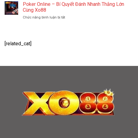
Lốc
Poker Online – Bí Quyết Đánh Nhanh Thắng Lớn
–
Trúng
Đại
Bí
Cùng Xo88
Lớn
Cát
Kíp
Chức năng bình luận bị tắt
ở
–
Trở
Poker
Cách
Thành
Online
Đánh
Cao
–
Sâm
Thủ
Bí
Chuẩn
[related_cat]
Quyết
Hốt
Đánh
Lộc
Nhanh
Về
Thắng
Túi
Lớn
Cùng
Xo88