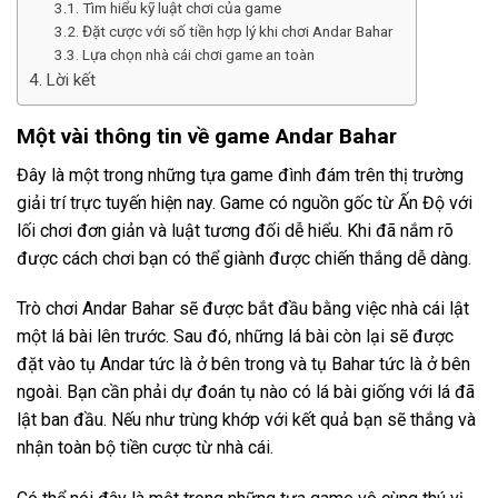
Tìm hiểu kỹ luật chơi của game
Đặt cược với số tiền hợp lý khi chơi Andar Bahar
Lựa chọn nhà cái chơi game an toàn
Lời kết
Một vài thông tin về game Andar Bahar
Đây là một trong những tựa game đình đám trên thị trường
giải trí trực tuyến hiện nay. Game có nguồn gốc từ Ấn Độ với
lối chơi đơn giản và luật tương đối dễ hiểu. Khi đã nắm rõ
được cách chơi bạn có thể giành được chiến thắng dễ dàng.
Trò chơi Andar Bahar sẽ được bắt đầu bằng việc nhà cái lật
một lá bài lên trước. Sau đó, những lá bài còn lại sẽ được
đặt vào tụ Andar tức là ở bên trong và tụ Bahar tức là ở bên
ngoài. Bạn cần phải dự đoán tụ nào có lá bài giống với lá đã
lật ban đầu. Nếu như trùng khớp với kết quả bạn sẽ thắng và
nhận toàn bộ tiền cược từ nhà cái.