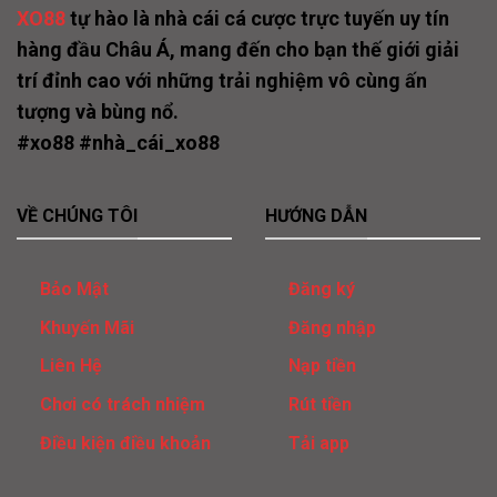
XO88
tự hào là nhà cái cá cược trực tuyến uy tín
hàng đầu Châu Á, mang đến cho bạn thế giới giải
trí đỉnh cao với những trải nghiệm vô cùng ấn
tượng và bùng nổ.
#xo88 #nhà_cái_xo88
VỀ CHÚNG TÔI
HƯỚNG DẪN
Bảo Mật
Đăng ký
Khuyến Mãi
Đăng nhập
Liên Hệ
Nạp tiền
Chơi có trách nhiệm
Rút tiền
Điều kiện điều khoản
Tải app