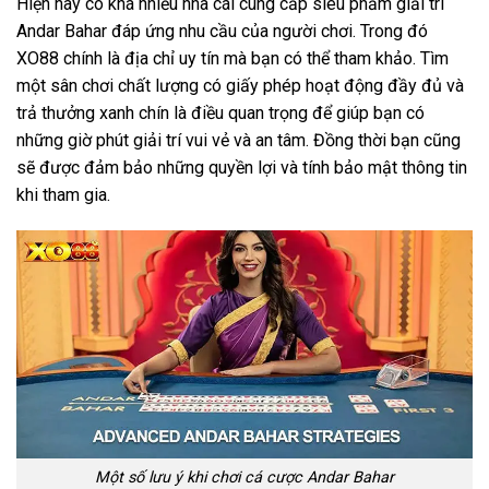
Hiện nay có khá nhiều nhà cái cung cấp siêu phẩm giải trí
Andar Bahar đáp ứng nhu cầu của người chơi. Trong đó
XO88 chính là địa chỉ uy tín mà bạn có thể tham khảo. Tìm
một sân chơi chất lượng có giấy phép hoạt động đầy đủ và
trả thưởng xanh chín là điều quan trọng để giúp bạn có
những giờ phút giải trí vui vẻ và an tâm. Đồng thời bạn cũng
sẽ được đảm bảo những quyền lợi và tính bảo mật thông tin
khi tham gia.
Một số lưu ý khi chơi cá cược Andar Bahar