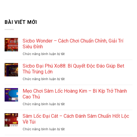
BÀI VIẾT MỚI
Sicbo Wonder – Cách Chơi Chuẩn Chỉnh, Giải Trí
Siêu Đỉnh
Chức năng bình luận bị tắt
ở
Sicbo
Wonder
Sicbo Đại Phú Xo88: Bí Quyết Độc Đáo Giúp Bet
–
Thủ Trúng Lớn
Cách
Chức năng bình luận bị tắt
ở
Chơi
Sicbo
Chuẩn
Đại
Mẹo Chơi Sâm Lốc Hoàng Kim – Bí Kíp Trở Thành
Chỉnh,
Phú
Giải
Cao Thủ
Xo88:
Trí
Chức năng bình luận bị tắt
ở
Bí
Siêu
Mẹo
Quyết
Đỉnh
Chơi
Sâm Lốc Đại Cát – Cách Đánh Sâm Chuẩn Hốt Lộc
Độc
Sâm
Đáo
Về Túi
Lốc
Giúp
Chức năng bình luận bị tắt
ở
Hoàng
Bet
Sâm
Kim
Thủ