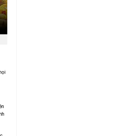
mọi
ền
ành
úc