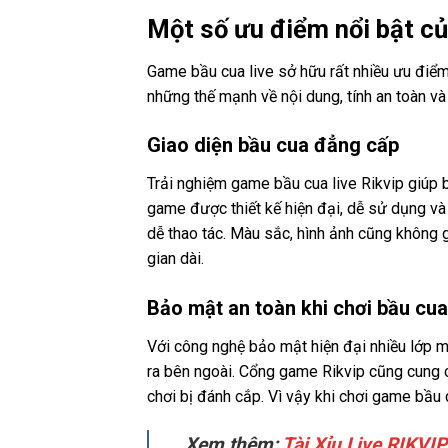
Một số ưu điểm nổi bật củ
Game bầu cua live sở hữu rất nhiều ưu điểm 
những thế mạnh về nội dung, tính an toàn và
Giao diện bầu cua đẳng cấp
Trải nghiệm game bầu cua live Rikvip giúp b
game được thiết kế hiện đại, dễ sử dụng và
dễ thao tác. Màu sắc, hình ảnh cũng không 
gian dài.
Bảo mật an toàn khi chơi bầu cua 
Với công nghệ bảo mật hiện đại nhiều lớp mọ
ra bên ngoài. Cổng game Rikvip cũng cung c
chơi bị đánh cắp. Vì vậy khi chơi game bầu c
Xem thêm:
Tài Xỉu Live RIKV