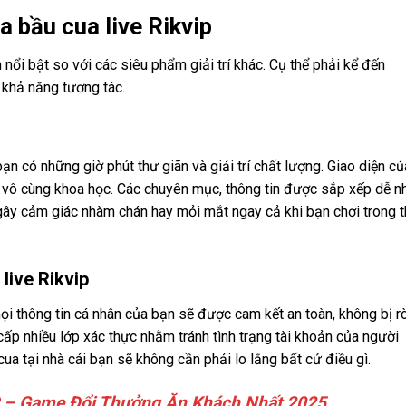
a bầu cua live Rikvip
nổi bật so với các siêu phẩm giải trí khác. Cụ thể phải kể đến
 khả năng tương tác.
ạn có những giờ phút thư giãn và giải trí chất lượng. Giao diện củ
 vô cùng khoa học. Các chuyên mục, thông tin được sắp xếp dễ nh
gây cảm giác nhàm chán hay mỏi mắt ngay cả khi bạn chơi trong t
live Rikvip
i thông tin cá nhân của bạn sẽ được cam kết an toàn, không bị rò
ấp nhiều lớp xác thực nhằm tránh tình trạng tài khoản của người
ua tại nhà cái bạn sẽ không cần phải lo lắng bất cứ điều gì.
IP – Game Đổi Thưởng Ăn Khách Nhất 2025