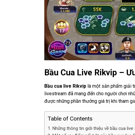
Bầu Cua Live Rikvip – Ư
Bầu cua live Rikvip
là một sản phẩm giải tr
livestream đã mang đến cho người chơi nhữn
được những phần thưởng giá trị khi tham gi
Table of Contents
Những thông tin giới thiệu về bầu cua live 