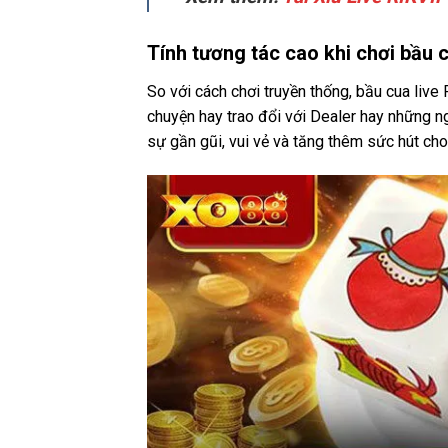
Tính tương tác cao khi chơi bầu c
So với cách chơi truyền thống, bầu cua live
chuyện hay trao đổi với Dealer hay những n
sự gần gũi, vui vẻ và tăng thêm sức hút ch