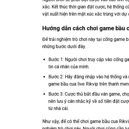
xắc. Kết thúc thời gian đặt cược, hệ thống 
vật xuất hiện trên mặt xúc xắc trùng với dự
Hướng dẫn cách chơi game bầu cu
Để trải nghiệm trò chơi này tại cổng game b
những bước dưới đây.
Bước 1: Người chơi truy cập vào cổng g
tin cá nhân của mình.
Bước 2: Hãy đăng nhập vào hệ thống và n
game bầu cua live Rikvip trên thanh men
Bước 3: Cược thủ bắt đầu ván game, chọn
nên lưu ý cân nhắc kỹ về số tiền đặt cư
từ nhà cái.
Như vậy, để có thể chơi game bầu cua Rikvip
nghiệm trò chơi này. Người chơi cũng cần lư