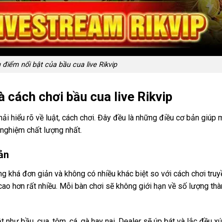
 điểm nổi bật của bầu cua live Rikvip
à cách chơi bầu cua live Rikvip
i hiểu rõ về luật, cách chơi. Đây đều là những điều cơ bản giúp 
 nghiệm chất lượng nhất.
ản
g khá đơn giản và không có nhiều khác biệt so với cách chơi truy
 cao hơn rất nhiều. Mỗi bàn chơi sẽ không giới hạn về số lượng th
 như bầu, cua, tôm, cá, gà hay nai. Dealer sẽ úp bát và lắc đều x