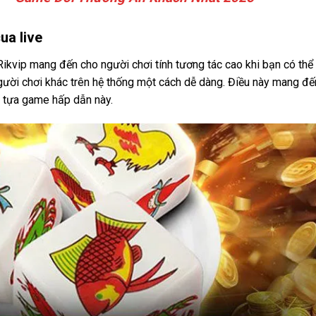
ua live
 Rikvip mang đến cho người chơi tính tương tác cao khi bạn có thể 
gười chơi khác trên hệ thống một cách dễ dàng. Điều này mang đế
o tựa game hấp dẫn này.