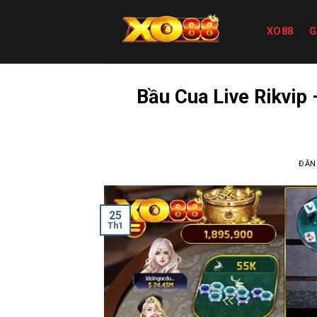
Bỏ
qua
XO88
G
nội
dung
Bầu Cua Live Rikvip
ĐĂN
25
Th1