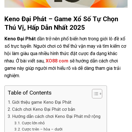
Keno Đại Phát – Game Xổ Số Tự Chọn
Thú Vị, Hấp Dẫn Nhất 2025
Keno Đại Phát
dần trở nên phổ biến hơn trong giới lô đề xổ
số trực tuyến. Người chơi có thể thử vận may và tìm kiếm cơ
hội làm giàu qua nhiều hình thức đặt cược đa dạng khác
nhau. Ở bài viết sau,
XO88 com
sẽ hướng dẫn cách chơi
game này giúp người mới hiểu rõ và dễ dàng tham gia trải
nghiệm.
Table of Contents
Giới thiệu game Keno Đại Phát
Cách chơi Keno Đại Phát cơ bản
Hướng dẫn cách chơi Keno Đại Phát mở rộng
Cược lớn nhỏ
Cược trên – hòa – dưới