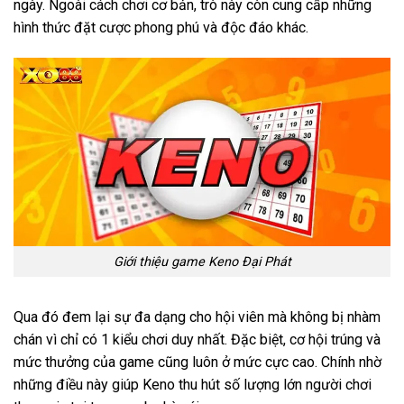
ngày. Ngoài cách chơi cơ bản, trò này còn cung cấp những
hình thức đặt cược phong phú và độc đáo khác.
Giới thiệu game Keno Đại Phát
Qua đó đem lại sự đa dạng cho hội viên mà không bị nhàm
chán vì chỉ có 1 kiểu chơi duy nhất. Đặc biệt, cơ hội trúng và
mức thưởng của game cũng luôn ở mức cực cao. Chính nhờ
những điều này giúp Keno thu hút số lượng lớn người chơi