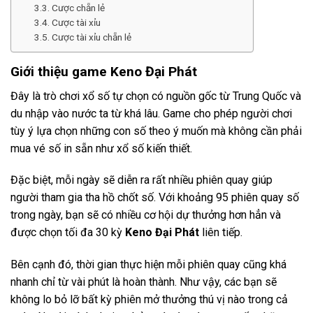
Cược chẵn lẻ
Cược tài xỉu
Cược tài xỉu chẵn lẻ
Giới thiệu game Keno Đại Phát
Đây là trò chơi xổ số tự chọn có nguồn gốc từ Trung Quốc và
du nhập vào nước ta từ khá lâu. Game cho phép người chơi
tùy ý lựa chọn những con số theo ý muốn mà không cần phải
mua vé số in sẵn như xổ số kiến thiết.
Đặc biệt, mỗi ngày sẽ diễn ra rất nhiều phiên quay giúp
người tham gia tha hồ chốt số. Với khoảng 95 phiên quay số
trong ngày, bạn sẽ có nhiều cơ hội dự thưởng hơn hẳn và
được chọn tối đa 30 kỳ
Keno Đại Phát
liên tiếp.
Bên cạnh đó, thời gian thực hiện mỗi phiên quay cũng khá
nhanh chỉ từ vài phút là hoàn thành. Như vậy, các bạn sẽ
không lo bỏ lỡ bất kỳ phiên mở thưởng thú vị nào trong cả