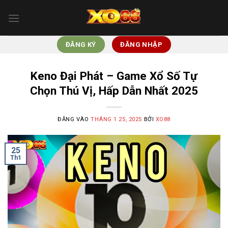
Bỏ
qua
nội
dung
ĐĂNG KÝ
ĐĂNG NHẬP
Keno Đại Phát – Game Xổ Số Tự
Chọn Thú Vị, Hấp Dẫn Nhất 2025
ĐĂNG VÀO
THÁNG 1 25, 2025
BỞI
XO88
25
Th1