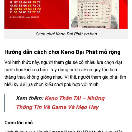
Cách chơi Keno Đại Phát cơ bản
Hướng dẫn cách chơi Keno Đại Phát mở rộng
Với hình thức này, người tham gia sẽ có nhiều lựa chọn đặt
cược hơn kiểu cơ bản. Tùy dạng cược sẽ có quy tắc tính
thắng thua không giống nhau. Vì thế, người tham gia phải tìm
hiểu kỹ để lựa chọn kiểu chơi phù hợp với mình.
Xem thêm:
Keno Thần Tài – Những
Thông Tin Về Game Và Mẹo Hay
Cược lớn nhỏ