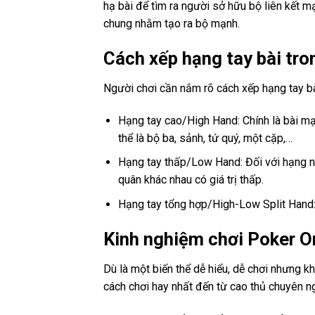
hạ bài để tìm ra người sở hữu bộ liên kết m
chung nhằm tạo ra bộ mạnh.
Cách xếp hạng tay bài tr
Người chơi cần nắm rõ cách xếp hạng tay bà
Hạng tay cao/High Hand: Chính là bài mạ
thể là bộ ba, sảnh, tứ quý, một cặp,…
Hạng tay thấp/Low Hand: Đối với hạng nà
quân khác nhau có giá trị thấp.
Hạng tay tổng hợp/High-Low Split Hand: K
Kinh nghiệm chơi Poker 
Dù là một biến thể dễ hiểu, dễ chơi nhưng 
cách chơi hay nhất đến từ cao thủ chuyên n