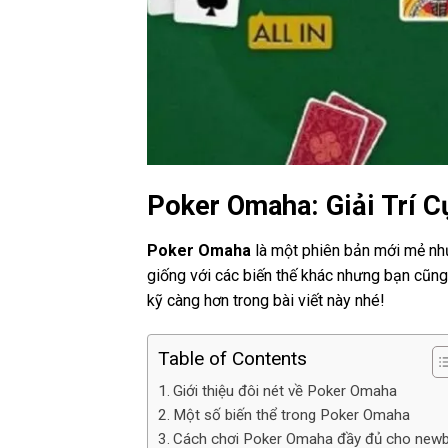
Poker Omaha: Giải Trí 
Poker Omaha
là một phiên bản mới mẻ như
giống với các biến thế khác nhưng bạn cũng
kỹ càng hơn trong bài viết này nhé!
Table of Contents
Giới thiệu đôi nét về Poker Omaha
Một số biến thể trong Poker Omaha
Cách chơi Poker Omaha đầy đủ cho newb