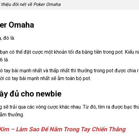
i thiệu đôi nét về Poker Omaha
ker Omaha
 đó là:
bạn có thể đặt cược một khoản tối đa bằng tiền trong pot. Kiểu n
6 lá.
 tay bài mạnh nhất và thấp nhất thì thưởng trong pot được chia r
i có tay bài mạnh nhất sẽ ẵm toàn bộ pot.
ầy đủ cho newbie
g sẽ trải qua các vòng cược khác nhau. Từ đó, tìm ra được bạc th
 ẵm thưởng.
Kim – Làm Sao Để Nắm Trong Tay Chiến Thắng