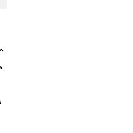
ày
a.
ủ