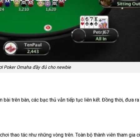
ơi Poker Omaha đầy đủ cho newbie
 bài trên bàn, các bạc thủ vẫn tiếp tục liên kết. Đồng thời, đưa ra
 chơi thao tác như những vòng trên. Toàn bộ thành viên tham gia 