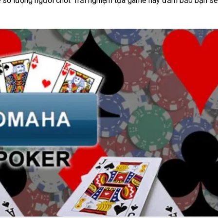
 số lượng người chơi. Trải nghiệm tựa game này đảm bảo bạn sẽ